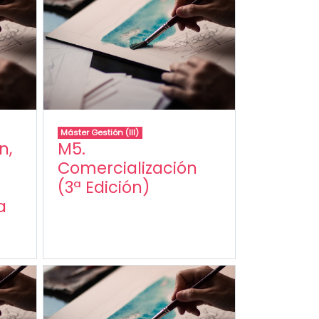
Máster Gestión (III)
n,
M5.
Comercialización
(3ª Edición)
a