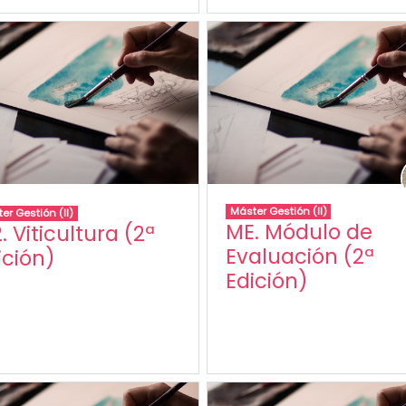
Máster Gestión (II)
er Gestión (II)
ME. Módulo de
. Viticultura (2ª
Evaluación (2ª
ición)
Edición)