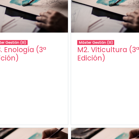
er Gestión (III)
Máster Gestión (III)
. Enología (3ª
M2. Viticultura (3
ición)
Edición)