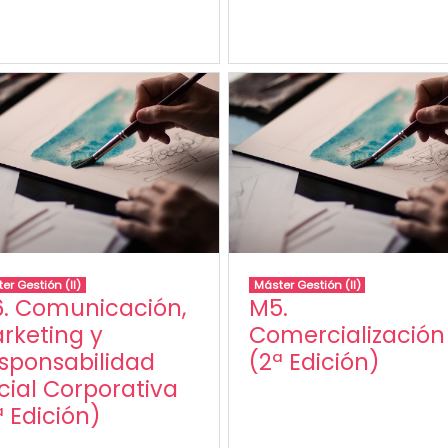
er Gestión (II)
Máster Gestión (II)
. Comunicación,
M5.
rketing y
Comercialización
sponsabilidad
(2ª Edición)
cial Corporativa
ª Edición)