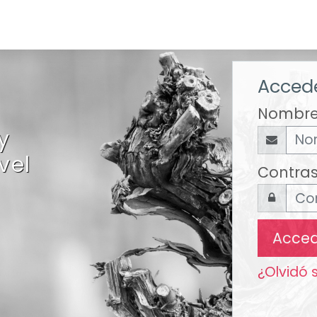
Accede
Nombre
y
vel
Contra
Acce
¿Olvidó 