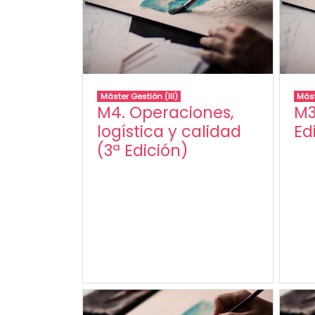
Máster Gestión (III)
Mást
M4. Operaciones,
M3
logística y calidad
Ed
(3ª Edición)