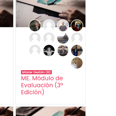
ª
Máster Gestión (III)
ME. Módulo de
Evaluación (3ª
Edición)