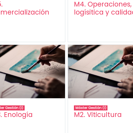
.
M4. Operaciones,
mercialización
logísitica y calid
er Gestión (I)
Máster Gestión (I)
. Enología
M2. Viticultura