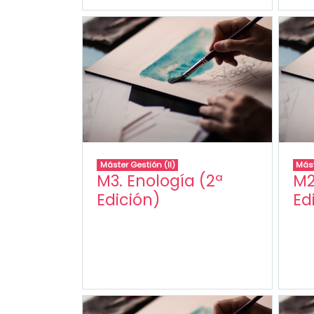
Máster Gestión (II)
Mást
M3. Enología (2ª
M2
Edición)
Ed