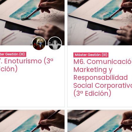
er Gestión (III)
Máster Gestión (III)
. Enoturismo (3ª
M6. Comunicació
ición)
Marketing y
Responsabilidad
Social Corporativ
(3ª Edición)