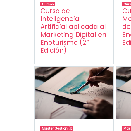
Cursos
Cur
Curso de
Cu
Inteligencia
Me
Artificial aplicada al
de
Marketing Digital en
En
Enoturismo (2ª
Ed
Edición)
Máster Gestión (I)
Mást