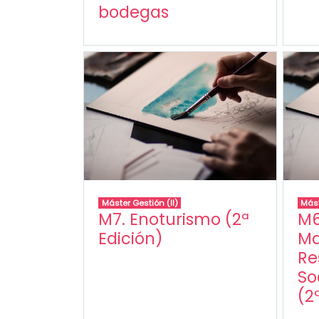
bodegas
Máster Gestión (II)
Mást
M7. Enoturismo (2ª
M6
Edición)
Ma
Re
So
(2