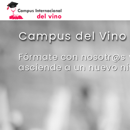
Salta al contenido principal
Campus del Vino
Fórmate con nosotr@s 
asciende a un nuevo ni