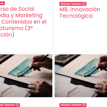
sos
Máster Gestión (I)
rso de Social
M8. Innovación
dia y Marketing
Tecnológica
 Contenidos en el
oturismo (3ª
ición)
er Gestión (I)
Máster Gestión (I)